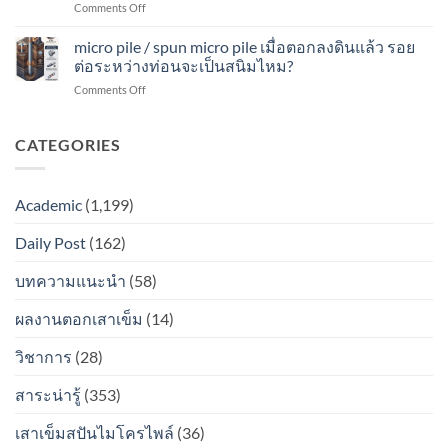
on
Comments Off
ลง
รอย
ท่อน
spun
ดิน
ต่อ
จะ
micro
micro pile / spun micro pile เมื่อตอกลงดินแล้ว รอย
แล้ว
ระหว่าง
เป็น
pile
รอย
ต่อระหว่างท่อนจะเป็นสนิมไหม?
ท่อน
สนิม
เมื่อ
ต่อ
จะ
ไหม?
on
Comments Off
ตอก
ระหว่าง
เป็น
micro
ลง
ท่อน
สนิม
pile
ดิน
จะ
ไหม?
/
CATEGORIES
แล้ว
เป็น
spun
รอย
สนิม
micro
ต่อ
ไหม?
pile
ระหว่าง
Academic
(1,199)
เมื่อ
ท่อน
ตอก
จะ
Daily Post
(162)
ลง
เป็น
ดิน
สนิม
แล้ว
บทความแนะนำ
(58)
ไหม?
รอย
ต่อ
ผลงานตอกเสาเข็ม
(14)
ระหว่าง
ท่อน
วิชาการ
(28)
จะ
เป็น
สาระน่ารู้
(353)
สนิม
ไหม?
เสาเข็มสปันไมโครไพล์
(36)