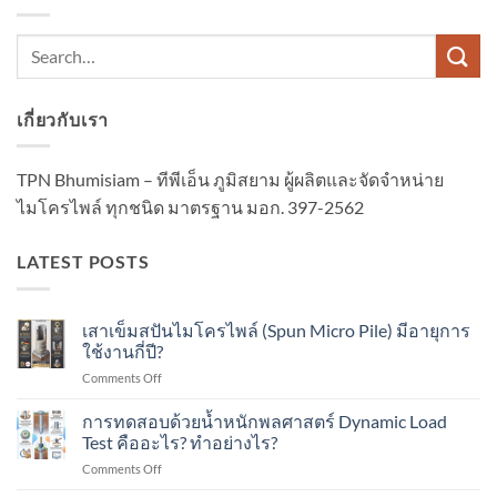
เกี่ยวกับเรา
TPN Bhumisiam – ทีพีเอ็น ภูมิสยาม ผู้ผลิตและจัดจำหน่าย
ไมโครไพล์ ทุกชนิด มาตรฐาน มอก. 397-2562
LATEST POSTS
เสาเข็มสปันไมโครไพล์ (Spun Micro Pile) มีอายุการ
ใช้งานกี่ปี?
on
Comments Off
เสา
เข็ม
การทดสอบด้วยน้ำหนักพลศาสตร์ Dynamic Load
ส
Test คืออะไร? ทำอย่างไร?
ปัน
on
Comments Off
ไมโคร
การ
ไพล์