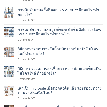
on
Comments Off
ไมโคร
บ้าง?
ใน
พื้นที่
Blow
ไพล์
เขต
มี
Count
การนับจำนวนครั้งที่ตอก Blow Count คืออะไร? ทำ
รับ
ชุมชน?
เครื่องจักร?
การ
น้ำ
อย่างไร?
ประเมิน
หนัก
on
Comments Off
กำลัง
ได้
การ
รับ
เท่าไร?
นับ
การทดสอบความสมบูรณ์ของเสาเข็ม Seismic / Low-
น้ำ
เหมาะ
จำนวน
หนัก
Strain Test คืออะไร? ทำอย่างไร?
กับ
ครั้ง
ของ
อาคาร
on
Comments Off
ที่
เสา
แบบ
การ
ตอก
เข็ม
ไหน
ทดสอบ
วิธีกาตรวจสอบการรับน้ำหนัก เสาเข็มสปันไมโคร
Blow
ทำ
บ้าง?
ความ
Count
ไพล์ ทำอย่างไร?
อย่างไร?
สมบูรณ์
คือ
on
Comments Off
ของ
อะไร?
วิธี
เสา
ทำ
กา
วิธีการตรวจสอบรอยเชื่อมระหว่างท่อนเสาเข็มสปัน
เข็ม
อย่างไร?
ตรวจ
Seismic
ไมโครไพล์ ทำอย่างไร?
สอบ
/
on
Comments Off
การ
Low-
วิธี
รับ
Strain
การ
เสาเข็ม micropile เมื่อตอกลงดินแล้ว รอยต่อระหว่าง
น้ำ
Test
ตรวจ
หนัก
ท่อนจะเป็นสนิมไหม?
คือ
สอบ
เสา
อะไร?
on
Comments Off
รอย
เข็ม
ทำ
เสา
เชื่อม
ส
อย่างไร?
เข็ม
ระหว่าง