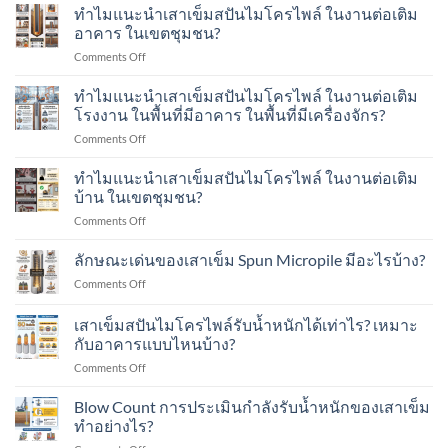
ทดสอบ
ทำไมแนะนำเสาเข็มสปันไมโครไพล์ ในงานต่อเติม
(Spun
ด้วย
Micro
อาคาร ในเขตชุมชน?
น้ำ
Pile)
on
Comments Off
หนัก
มีอายุ
ทำไม
พลศาสตร์
การ
แนะนำ
ทำไมแนะนำเสาเข็มสปันไมโครไพล์ ในงานต่อเติม
Dynamic
ใช้
เสา
Load
โรงงาน ในพื้นที่มีอาคาร ในพื้นที่มีเครื่องจักร?
งาน
เข็ม
Test
กี่
on
Comments Off
ส
คือ
ปี?
ทำไม
ปัน
อะไร?
แนะนำ
ทำไมแนะนำเสาเข็มสปันไมโครไพล์ ในงานต่อเติม
ไมโคร
ทำ
เสา
ไพล์
บ้าน ในเขตชุมชน?
อย่างไร?
เข็ม
ใน
on
Comments Off
ส
งาน
ทำไม
ปัน
ต่อ
แนะนำ
ลักษณะเด่นของเสาเข็ม Spun Micropile มีอะไรบ้าง?
ไมโคร
เติม
เสา
ไพล์
อาคาร
on
Comments Off
เข็ม
ใน
ใน
ลักษณะ
ส
งาน
เขต
เด่น
เสาเข็มสปันไมโครไพล์รับน้ำหนักได้เท่าไร? เหมาะ
ปัน
ต่อ
ชุมชน?
ของ
ไมโคร
กับอาคารแบบไหนบ้าง?
เติม
เสา
ไพล์
โรงงาน
on
Comments Off
เข็ม
ใน
ใน
เสา
Spun
งาน
พื้นที่
เข็ม
Micropile
Blow Count การประเมินกำลังรับน้ำหนักของเสาเข็ม
ต่อ
มี
ส
มี
ทำอย่างไร?
เติม
อาคาร
ปัน
อะไร
บ้าน
ใน