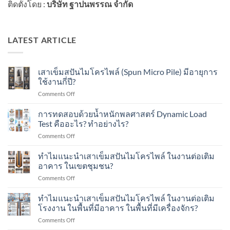
ติดตั้งโดย :
บริษัท ฐาปนพรรณ จำกัด
LATEST ARTICLE
เสาเข็มสปันไมโครไพล์ (Spun Micro Pile) มีอายุการ
ใช้งานกี่ปี?
on
Comments Off
เสา
เข็ม
การทดสอบด้วยน้ำหนักพลศาสตร์ Dynamic Load
ส
Test คืออะไร? ทำอย่างไร?
ปัน
on
Comments Off
ไมโคร
การ
ไพล์
ทดสอบ
ทำไมแนะนำเสาเข็มสปันไมโครไพล์ ในงานต่อเติม
(Spun
ด้วย
Micro
อาคาร ในเขตชุมชน?
น้ำ
Pile)
on
Comments Off
หนัก
มีอายุ
ทำไม
พลศาสตร์
การ
แนะนำ
ทำไมแนะนำเสาเข็มสปันไมโครไพล์ ในงานต่อเติม
Dynamic
ใช้
เสา
Load
โรงงาน ในพื้นที่มีอาคาร ในพื้นที่มีเครื่องจักร?
งาน
เข็ม
Test
กี่
on
Comments Off
ส
คือ
ปี?
ทำไม
ปัน