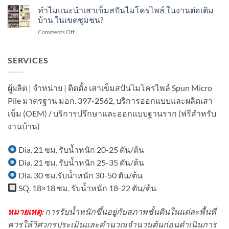
อะไร?
แนะนำ
ทำไมแนะนำเสาเข็มสปันไมโครไพล์ ในงานต่อเติม
ไมโคร
ทำ
เสา
ไพล์
บ้าน ในเขตชุมชน?
อย่างไร?
เข็ม
ใน
on
Comments Off
ส
งาน
ทำไม
ปัน
ต่อ
แนะนำ
ไมโคร
เติม
เสา
SERVICES
ไพล์
อาคาร
เข็ม
ใน
ใน
ส
งาน
เขต
ปัน
ต่อ
ผู้ผลิต | จำหน่าย | ติดตั้ง เสาเข็มสปันไมโครไพล์ Spun Micro
ชุมชน?
ไมโคร
เติม
Pile มาตรฐาน มอก. 397-2562, บริการออกแบบและผลิตเสา
ไพล์
โรงงาน
ใน
ใน
เข็ม (OEM) / บริการปรึกษาและออกแบบฐานราก (ฟรีสำหรับ
งาน
พื้นที่
งานบ้าน)
ต่อ
มี
เติม
อาคาร
บ้าน
ใน
Dia. 21 ซม. รับน้ำหนัก 20-25 ตัน/ต้น
ใน
พื้นที่
Dia. 21 ซม. รับน้ำหนัก 25-35 ตัน/ต้น
เขต
มี
ชุมชน?
เครื่องจักร?
Dia. 30 ซม.รับน้ำหนัก 30-50 ตัน/ต้น
SQ. 18×18 ซม. รับน้ำหนัก 18-22 ตัน/ต้น
หมายเหตุ:
การรับน้ำหนักขึ้นอยู่กับสภาพชั้นดินในแต่ละพื้นที่
ควรให้วิศวกรประเมินและคำนวณจำนวนต้นก่อนดำเนินการ