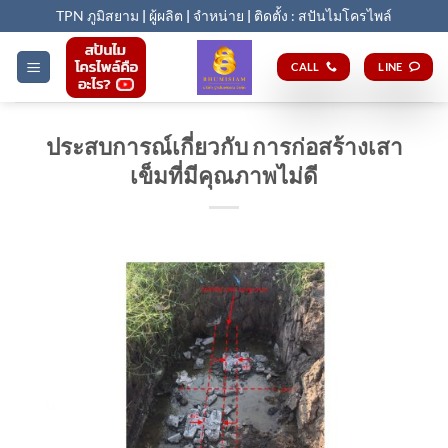
Skip
TPN ภูมิสยาม
|
ผู้ผลิต
|
จำหน่าย
|
ติดตั้ง : สปันไมโครไพล์
to
content
CALL
LINE
ประสบการณ์เกี่ยวกับ การก่อสร้างเสา
เข็มที่มีคุณภาพไม่ดี